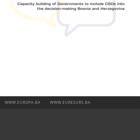
WWW.EUROPA.BA
WWW.EURESURS.BA