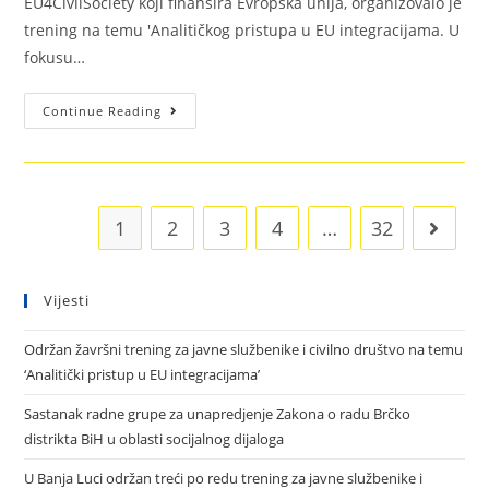
EU4CivilSociety koji finansira Evropska unija, organizovalo je
trening na temu 'Analitičkog pristupa u EU integracijama. U
fokusu…
Continue Reading
1
2
3
4
…
32
Vijesti
Održan žavršni trening za javne službenike i civilno društvo na temu
‘Analitički pristup u EU integracijama’
Sastanak radne grupe za unapredjenje Zakona o radu Brčko
distrikta BiH u oblasti socijalnog dijaloga
U Banja Luci održan treći po redu trening za javne službenike i