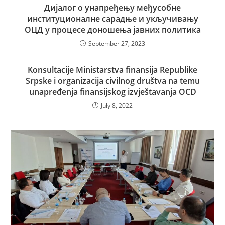
Дијалог о унапређењу међусобне
институционалне сарадње и укључивању
ОЦД у процесе доношења јавних политика
September 27, 2023
Konsultacije Ministarstva finansija Republike
Srpske i organizacija civilnog društva na temu
unapređenja finansijskog izvještavanja OCD
July 8, 2022