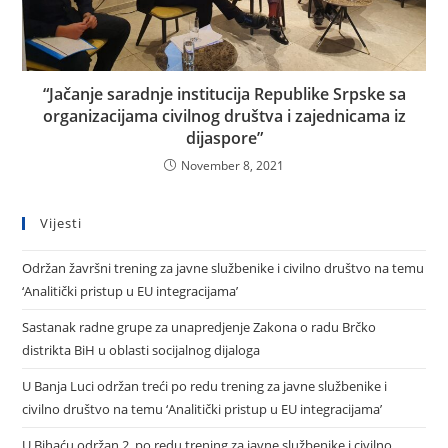
“Jačanje saradnje institucija Republike Srpske sa
organizacijama civilnog društva i zajednicama iz
dijaspore”
November 8, 2021
Vijesti
Održan žavršni trening za javne službenike i civilno društvo na temu
‘Analitički pristup u EU integracijama’
Sastanak radne grupe za unapredjenje Zakona o radu Brčko
distrikta BiH u oblasti socijalnog dijaloga
U Banja Luci održan treći po redu trening za javne službenike i
civilno društvo na temu ‘Analitički pristup u EU integracijama’
U Bihaću održan 2. po redu trening za javne službenike i civilno