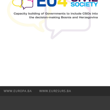
WWW.EUROPA.BA
WWW.EURESURS.BA