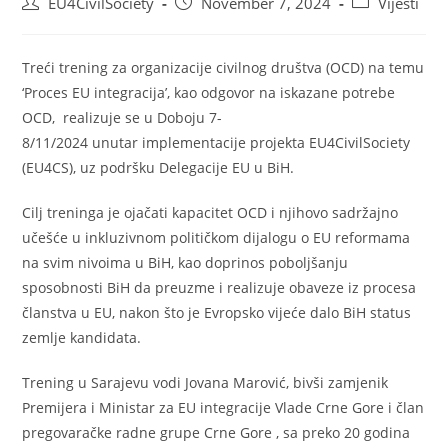
EU4CivilSociety
November 7, 2024
Vijesti
Treći trening za organizacije civilnog društva (OCD) na temu
‘Proces EU integracija’, kao odgovor na iskazane potrebe
OCD, realizuje se u Doboju 7-
8/11/2024 unutar implementacije projekta EU4CivilSociety
(EU4CS), uz podršku Delegacije EU u BiH.
Cilj treninga je ojačati kapacitet OCD i njihovo sadržajno
učešće u inkluzivnom političkom dijalogu o EU reformama
na svim nivoima u BiH, kao doprinos poboljšanju
sposobnosti BiH da preuzme i realizuje obaveze iz procesa
članstva u EU, nakon što je Evropsko vijeće dalo BiH status
zemlje kandidata.
Trening u Sarajevu vodi Jovana Marović, bivši zamjenik
Premijera i Ministar za EU integracije Vlade Crne Gore i član
pregovaračke radne grupe Crne Gore , sa preko 20 godina