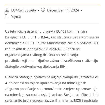
EU4CivilSociety
December 11, 2024
Vijesti
Uz tehničku asistenciju projekta EU4CS koji finansira
Delegacija EU u BiH, BHMAC, kao stručna služba Komisije za
deminiranje u BiH, unutar Ministarstva civilnih poslova BiH,
radi tokom tri dana (09-11/12/2024) u Bihaću sa
organizacijama civilnog društva na revidiranju
pravilnika koji su od ključne važnosti za efikasnu realizaciju
Stategije protivminskog djelovanja BIH.
U okviru Stategije protivminskog djelovanja BiH, strateški cilj
4. se odnosi na mjere upozoravanja na mine i glasi:
„Sigurno ponašanje se promovira kroz mjere upozoravanja
na mine koje su rodno osjetljive i uvažavaju različitosti da bi
se smanjio broj nesreća izazvanih minama/ESZR i podržale