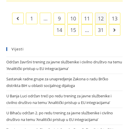
1
…
9
10
11
12
13
14
15
…
31
Vijesti
Održan žavršni trening za javne službenike i civilno društvo na temu
‘Analitički pristup u EU integracijama’
Sastanak radne grupe za unapredjenje Zakona o radu Brčko
distrikta BiH u oblasti socijalnog dijaloga
U Banja Luci održan treći po redu trening za javne službenike i
civilno društvo na temu ‘Analitički pristup u EU integracijama’
U Bihaću održan 2. po redu trening za javne službenike i civilno
društvo na temu ‘Analitički pristup u EU integracijama’