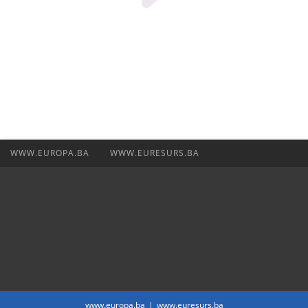
WWW.EUROPA.BA
WWW.EURESURS.BA
www.europa.ba
www.euresurs.ba