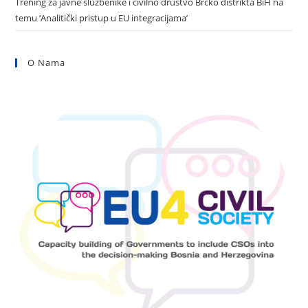
Trening za javne službenike i civilno društvo Brčko distrikta BiH na
temu ‘Analitički pristup u EU integracijama’
O Nama