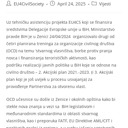
EU4CivilSociety
April 24, 2025
Vijesti
Uz tehničku asistenciju projekta EU4CS koji se finansira
sredstvima Delegacije Evropske unije u BiH, Ministarstvo
pravde BiH je u Zenici 24/04/2024 organizovalo drugi od
četiri planirana treninga za organizacije civilnog društva
(OCD) na temu ‘stvarnog vlasništva, borbe protiv pranja
novca i finansiranja terorističkih aktivnosti, kao
podršku realizaciji javnih politika u BiH koje se odnose na
civilno društvo – 2. Akcijski plan 2021.-2023. (i 3. Akcijski
plan koji je još uvijek u procesu usvajanja) za
provođenje Partnerstva za otvorenu vlast.
OCD učesnice su došle iz Zenice i okolnih opština kako bi
stekle nova znanja u vezi sa BiH legislativom i
međunarodnim standardima iz oblasti stvarnog
vlasništva, kao i preporuka FATF, EU Direktive AML/CFT i
pozitivnih praksi iz regiona, a u svrhu jačanja sopstvenih