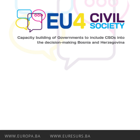
WWW.EUROPA.BA
WWW.EURESURS.BA