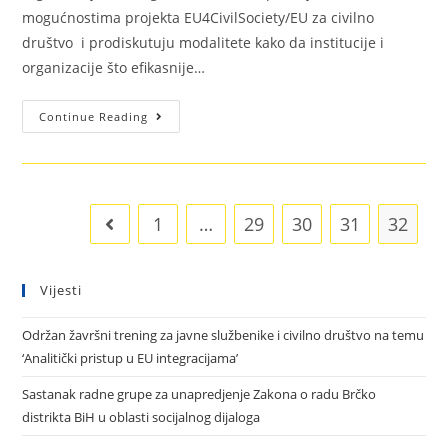
mogućnostima projekta EU4CivilSociety/EU za civilno
društvo i prodiskutuju modalitete kako da institucije i
organizacije što efikasnije…
Continue Reading
1
…
29
30
31
32
Vijesti
Održan žavršni trening za javne službenike i civilno društvo na temu
‘Analitički pristup u EU integracijama’
Sastanak radne grupe za unapredjenje Zakona o radu Brčko
distrikta BiH u oblasti socijalnog dijaloga