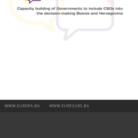
WWW.EUROPA.BA
WWW.EURESURS.BA