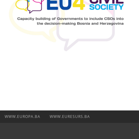
WWW.EUROPA.BA
WWW.EURESURS.BA