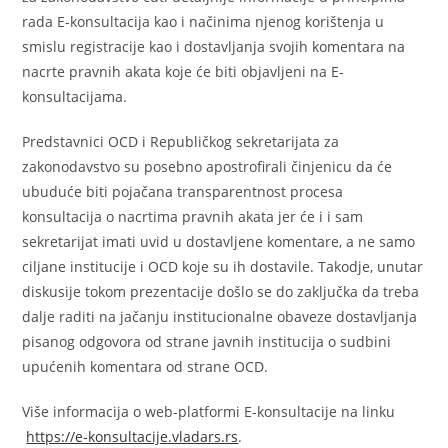
rada E-konsultacija kao i načinima njenog korištenja u
smislu registracije kao i dostavljanja svojih komentara na
nacrte pravnih akata koje će biti objavljeni na E-
konsultacijama.
Predstavnici OCD i Republičkog sekretarijata za
zakonodavstvo su posebno apostrofirali činjenicu da će
ubuduće biti pojačana transparentnost procesa
konsultacija o nacrtima pravnih akata jer će i i sam
sekretarijat imati uvid u dostavljene komentare, a ne samo
ciljane institucije i OCD koje su ih dostavile. Takodje, unutar
diskusije tokom prezentacije došlo se do zaključka da treba
dalje raditi na jačanju institucionalne obaveze dostavljanja
pisanog odgovora od strane javnih institucija o sudbini
upućenih komentara od strane OCD.
Više informacija o web-platformi E-konsultacije na linku
https://e-konsultacije.vladars.rs
.