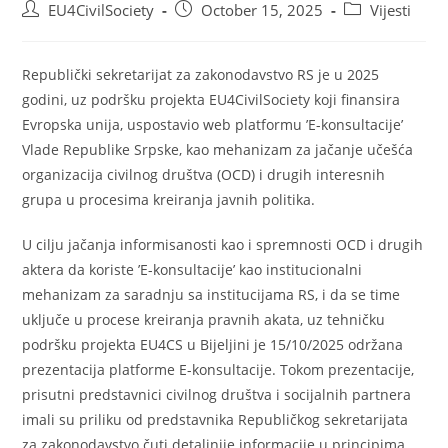
EU4CivilSociety
October 15, 2025
Vijesti
Republički sekretarijat za zakonodavstvo RS je u 2025
godini, uz podršku projekta EU4CivilSociety koji finansira
Evropska unija, uspostavio web platformu ’E-konsultacije’
Vlade Republike Srpske, kao mehanizam za jačanje učešća
organizacija civilnog društva (OCD) i drugih interesnih
grupa u procesima kreiranja javnih politika.
U cilju jačanja informisanosti kao i spremnosti OCD i drugih
aktera da koriste ’E-konsultacije’ kao institucionalni
mehanizam za saradnju sa institucijama RS, i da se time
uključe u procese kreiranja pravnih akata, uz tehničku
podršku projekta EU4CS u Bijeljini je 15/10/2025 održana
prezentacija platforme E-konsultacije. Tokom prezentacije,
prisutni predstavnici civilnog društva i socijalnih partnera
imali su priliku od predstavnika Republičkog sekretarijata
za zakonodavstvo čuti detaljnije informacije u principima