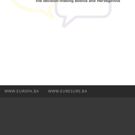
WWW.EUROPA.BA
WWW.EURESURS.BA