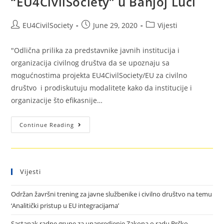
“EU4CivilSociety” u Banjoj Luci
EU4CivilSociety
June 29, 2020
Vijesti
"Odlična prilika za predstavnike javnih institucija i
organizacija civilnog društva da se upoznaju sa
mogućnostima projekta EU4CivilSociety/EU za civilno
društvo i prodiskutuju modalitete kako da institucije i
organizacije što efikasnije…
Continue Reading
Vijesti
Održan žavršni trening za javne službenike i civilno društvo na temu
‘Analitički pristup u EU integracijama’
Sastanak radne grupe za unapredjenje Zakona o radu Brčko