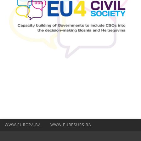
WWW.EUROPA.BA
WWW.EURESURS.BA