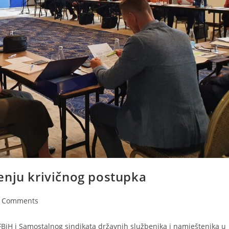
enju krivičnog postupka
 Comments
FBiH i Samostalnog sindikata državnih službenika i namještenika u