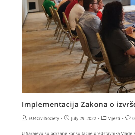
Implementacija Zakona o izvrš
EU4CivilSociety
July 29, 2022
Vijesti
0
U Sarajevu su održane konsultacije predstavnika Vlade 