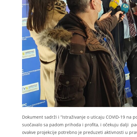
Dokument sadrži i ”Istraživanje o uticaju COVID-19 na 
suočavalo sa padom prihoda i profita, i očekuju dalji pad 
ovakve projekcije potrebno je preduzeti aktivnosti u pra