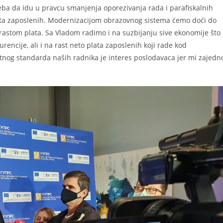
eba da idu u pravcu smanjenja oporezivanja rada i parafiskalnih
lata zaposlenih. Modernizacijom obrazovnog sistema ćemo doći do
 rastom plata. Sa Vladom radimo i na suzbijanju sive ekonomije što
encije, ali i na rast neto plata zaposlenih koji rade kod
otnog standarda naših radnika je interes poslodavaca jer mi zajedn