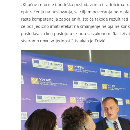
„Ključne reforme i podrška poslodavcima i radnicima tr
opterećenja na poslovanja, sa ciljem povećanja neto p
rasta kompetencija zaposlenih, što će takođe rezultirati
će posljedično imati efekat na smanjenje nelojalne konkur
poslodavaca koji posluju u skladu sa zakonom. Rast živ
stvaramo novu vrijednost.” istakao je Trivić.