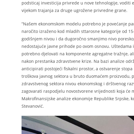
podsticaj investicija privrede u nove tehnologije, voditi
vijekom trajanja za druge ugrožene privredne grane.
”Našem ekonomskom modelu potrebno je povećanje partic
naročito izraženo kod mladih sttarosne kategorije od 15
godišnjem nivou i da dugoročno smanjimo nivo poreskog 
nedostajuće javne prihode po ovom osnovu. Uštedama ili
potrebno djelovati na komponente agregatne tražnje, ali
nakon prestanka zdravstvene krize. Na bazi analize održ
anticipirati postojeći fiskalni prostor, a ostvarenje s
troškova javnog sektora u bruto duomaćem proizvodu, pot
zdravstvenog sektora nivou ekonomskog i drštvenog razv
zagovarati raspodjelu novostvorene vrijednosti koja će
Makrofinansijske analize ekonomije Republike Srpske, k
Stevanović.