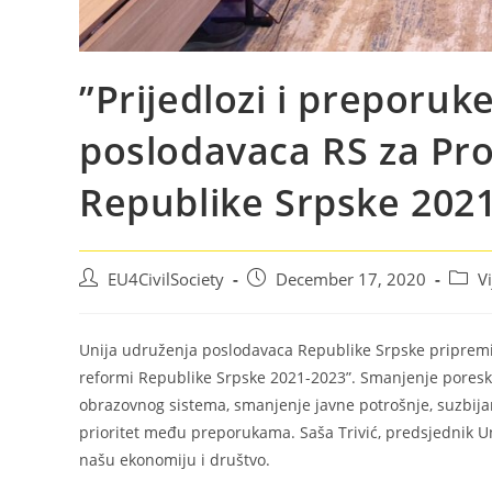
”Prijedlozi i preporuk
poslodavaca RS za Pr
Republike Srpske 202
EU4CivilSociety
December 17, 2020
Vi
Unija udruženja poslodavaca Republike Srpske pripremi
reformi Republike Srpske 2021-2023”. Smanjenje poreski
obrazovnog sistema, smanjenje javne potrošnje, suzbij
prioritet među preporukama. Saša Trivić, predsjednik U
našu ekonomiju i društvo.