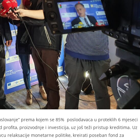
poslovanje” prema kojem se 85% poslodavaca u proteklih 6 mjeseci
profita, proizvodnje i investicija, uz još teži pristup kreditima. Uz
vcu relaksacije monetarne politike, kreirati poseban fond za