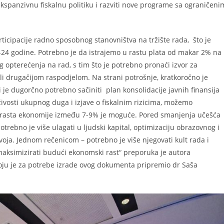
 ekspanzivnu fiskalnu politiku i razviti nove programe sa ograničeni
ipacije radno sposobnog stanovništva na tržište rada, što je
-24 godine. Potrebno je da istrajemo u rastu plata od makar 2% na
opterećenja na rad, s tim što je potrebno pronaći izvor za
 drugačijom raspodjelom. Na strani potrošnje, kratkoročno je
 je dugorčno potrebno sačiniti plan konsolidacije javnih finansija
ivosti ukupnog duga i izjave o fiskalnim rizicima, možemo
topa rasta ekonomije između 7-9% je moguće. Pored smanjenja učešća
rebno je više ulagati u ljudski kapital, optimizaciju obrazovnog i
oja. Jednom rečenicom – potrebno je više njegovati kult rada i
 maksimizirati budući ekonomski rast“ preporuka je autora
oju je za potrebe izrade ovog dokumenta pripremio dr Saša