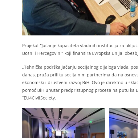
Projekat “Jačanje kapaciteta vladinih institucija za uklj
Bosni i Hercegovini” koji finansira Evropska unija obezb
„Tehnička podrška jačanju socijalnog dijaloga vlada, pos
danas, pruža priliku socijalnim partnerima da na osnovu 
ekonomski i društveni razvoj BiH. Ovo je direktno u skl
pomoć BiH unutar predpristupnog procesa na putu ka Evro
“EU4CivilSociety.