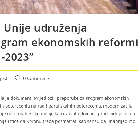
e Unije udruženja
ogram ekonomskih reform
1-2023”
jesti
0 Comments
la je dokument ”Prijedlozi i preporuke za Program ekonomskih
h opterećenja na rad i parafiskalnih opterećenja, modernizacija
anje neformalne ekonomije kao i zaštita domaće proizvodnje imaju
nije ističe da Koronu treba posmatrati kao šansu da unaprijedimo