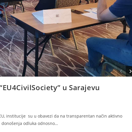
“EU4CivilSociety” u Sarajevu
U, institucije su u obavezi da na transparentan način aktivno
ces donošenja odluka odnosno…