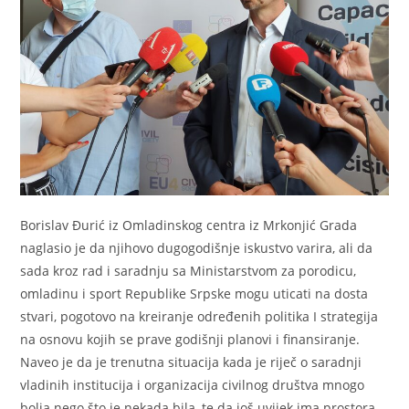
Borislav Đurić iz Omladinskog centra iz Mrkonjić Grada
naglasio je da njihovo dugogodišnje iskustvo varira, ali da
sada kroz rad i saradnju sa Ministarstvom za porodicu,
omladinu i sport Republike Srpske mogu uticati na dosta
stvari, pogotovo na kreiranje određenih politika I strategija
na osnovu kojih se prave godišnji planovi i finansiranje.
Naveo je da je trenutna situacija kada je riječ o saradnji
vladinih institucija i organizacija civilnog društva mnogo
bolja nego što je nekada bila, te da još uvijek ima prostora