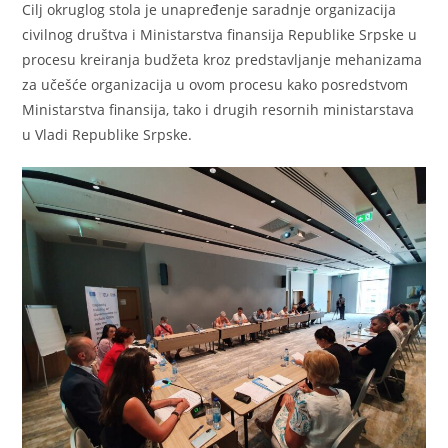
Cilj okruglog stola je unapređenje saradnje organizacija
civilnog društva i Ministarstva finansija Republike Srpske u
procesu kreiranja budžeta kroz predstavljanje mehanizama
za učešće organizacija u ovom procesu kako posredstvom
Ministarstva finansija, tako i drugih resornih ministarstava
u Vladi Republike Srpske.